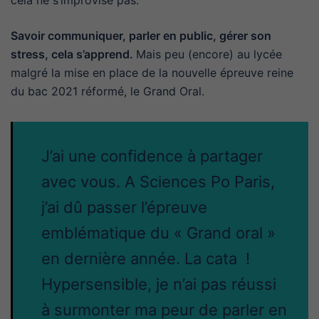
cela ne s’improvise pas.
Savoir communiquer, parler en public, gérer son
stress, cela s’apprend.
Mais peu (encore) au lycée
malgré la mise en place de la nouvelle épreuve reine
du bac 2021 réformé, le Grand Oral.
J’ai une confidence à partager
avec vous. A Sciences Po Paris,
j’ai dû passer l’épreuve
emblématique du « Grand oral »
en dernière année. La cata !
Hypersensible, je n’ai pas réussi
à surmonter ma peur de parler en