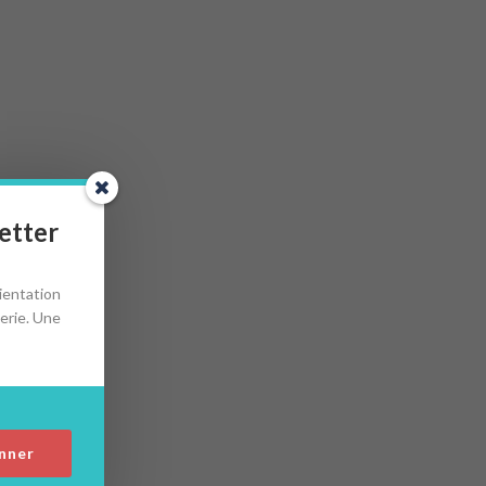
etter
ientation
erie. Une
nner