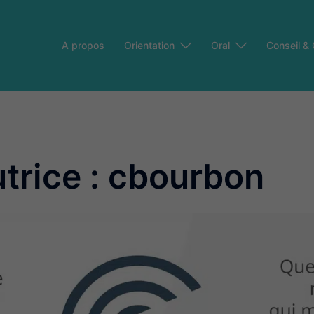
A propos
Orientation
Oral
Conseil &
trice :
cbourbon