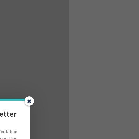
etter
ientation
erie. Une