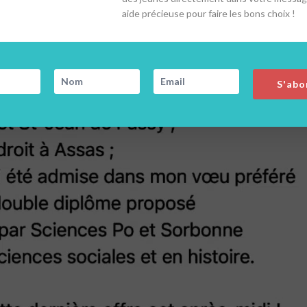
aide précieuse pour faire les bons choix !
S'abo