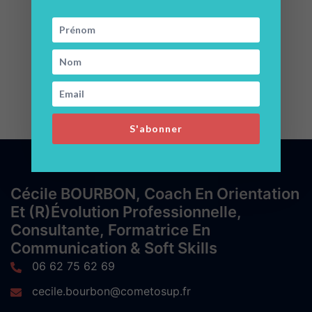
PARCOURSUP, 5 infos à savoir sur la nouvelle
procédure d’admission vers le supérieur
S'abonner
Cécile BOURBON, Coach En Orientation
Et (r)évolution Professionnelle,
Consultante, Formatrice En
Communication & Soft Skills
06 62 75 62 69
cecile.bourbon@cometosup.fr