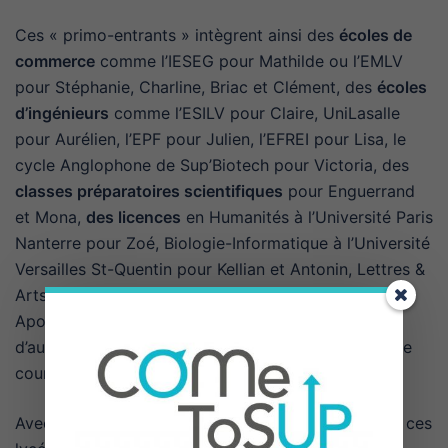
Ces « primo-entrants » intègrent ainsi des
écoles de
commerce
comme l’IESEG pour Mathilde ou l’EMLV
pour Stéphanie, Charline, Briac et Clément, des
écoles
d’ingénieurs
comme l’ESILV pour Claire, UniLasalle
pour Aurélien, l’EPF pour Julien, l’EFREI pour Lisa, le
cycle Anglophone de Sup’Biotech pour Victoria, des
classes préparatoires scientifiques
pour Enguerrand
et Mona,
des licences
en Humanités à l’Université Paris
Nanterre pour Zoé, Biologie-Informatique à l’Université
Versailles St-Quentin pour Kellian et Antonin, Lettres &
Arts à Paris Diderot pour Mathilde ou
l’ILEPS
pour
Apolline… Et bien d’autres formations encore pour
d’autres bacheliers, difficile de tous les citer dans ce
court article !
Avec mon aide et celle de leurs parents, chacun de ces