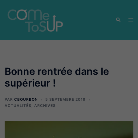
Aller
au
Recherche
contenu
Ouvr
le
men
Bonne rentrée dans le
supérieur !
PAR
CBOURBON
5 SEPTEMBRE 2019
ACTUALITÉS
,
ARCHIVES