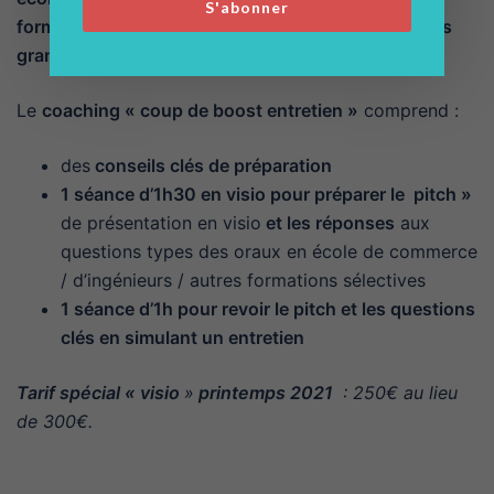
S'abonner
formatrice en communication – éloquence dans des
grandes écoles
.
Le
coaching « coup de boost entretien »
comprend :
des
conseils clés de préparation
1 séance d’1h30 en visio pour préparer le pitch »
de présentation en visio
et les réponses
aux
questions types des oraux en école de commerce
/ d’ingénieurs / autres formations sélectives
1 séance d’1h pour revoir le pitch et les questions
clés en simulant un entretien
Tarif spécial « visio
»
printemps 2021
: 250€ au lieu
de 300€.