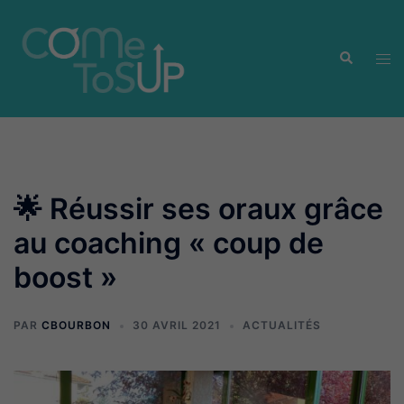
Aller
au
Recherche
contenu
Ouvr
le
men
🌟 Réussir ses oraux grâce
au coaching « coup de
boost »
PAR
CBOURBON
30 AVRIL 2021
ACTUALITÉS