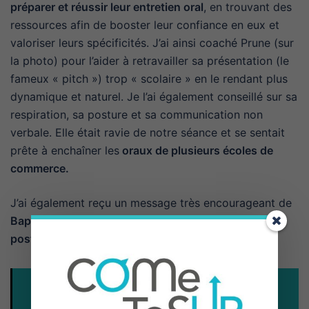
préparer et réussir leur entretien oral
, en trouvant des
ressources afin de booster leur confiance en eux et
valoriser leurs spécificités. J’ai ainsi coaché Prune (sur
la photo) pour l’aider à retravailler sa présentation (le
fameux « pitch ») trop « scolaire » en le rendant plus
dynamique et naturel. Je l’ai également conseillé sur sa
respiration, sa posture et sa communication non
verbale. Elle était ravie de notre séance et se sentait
prête à enchaîner les
oraux de plusieurs écoles de
commerce.
J’ai également reçu un message très encourageant de
Baptiste à Toulouse qui vise des
écoles d’ingénieurs
postbac
:
«
Je suis très content de mon