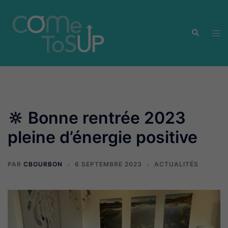
Aller
au
Recherche
contenu
Ouvr
le
men
🔆 Bonne rentrée 2023
pleine d’énergie positive
PAR
CBOURBON
6 SEPTEMBRE 2023
ACTUALITÉS