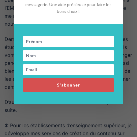
messagerie. Une aide précieuse pour faire les
l’EMLV – Ecole de Management Léonard de Vinci. Je
bons choix !
me réjouis de les retrouver et de rencontrer les
nouveaux.
Demain, j’animerai une journée de séminaire avec des
étudiants de 4ème année de l’EMLV #BacktoParis. Ils
vont revisiter et partager leurs expériences à l’étranger
pendant 1 an, en valorisant leurs apprentissages aussi
bien sur eux-mêmes que sur l’interculturel. J’ai hâte de
les entendre comme l’an passé et de les accompagner
S'abonner
dans ces découvertes !
D’autres activité passionnantes sont à venir pour la
suite.
❇ Pour les établissements d’enseignement supérieur, je
développe mes services de création du contenu sur